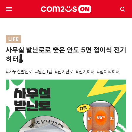
LIFE
사무실 발난로로 좋은 안도 5면 접이식 전기
히터🌡
#사무실발난로
#월간it템
#전기난로
#전기히터
#접이식히터