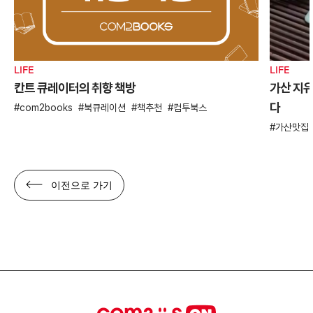
LIFE
LIFE
칸트 큐레이터의 취향 책방
가산 지유
다
com2books
북큐레이션
책추천
컴투북스
가산맛집
이전으로 가기