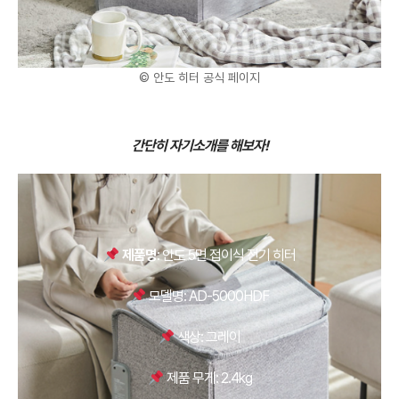
© 안도 히터 공식 페이지
간단히 자기소개를 해보자!
제품명
: 안도 5면 접이식 전기 히터
모델명: AD-5000HDF
색상: 그레이
제품 무게: 2.4kg