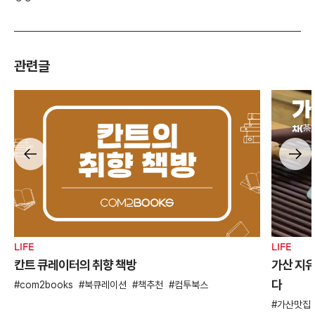
관련글
LIFE
LIFE
칸트 큐레이터의 취향 책방
가산 지유
다
com2books
북큐레이션
책추천
컴투북스
가산맛집