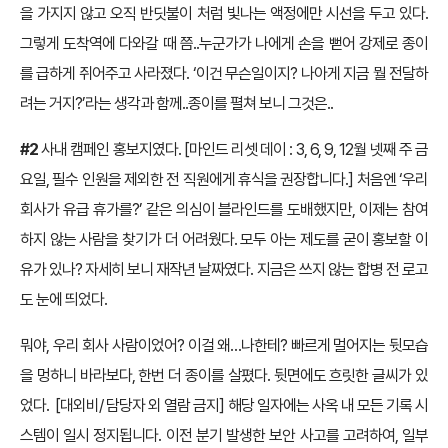
을 가지지 않고 오직 반딧불이 처럼 빛나는 액정에만 시선을 두고 있다.
그렇게 도착역에 다와갈 때 쯤..누군가가 나에게 손을 뻗어 강제로 종이
를 급하게 쥐어주고 사라졌다. ‘이건 무슨일이지? 나아게 지금 뭘 전달하
려는 거지?’라는 생각과 함께..종이를 펼쳐 보니 그것은..
#2
사내 캠페인 홍보지였다. [마인드 리셋 데이 : 3, 6, 9, 12월 넷째 주 금
요일, 필수 인원을 제외한 전 직원에게 휴식을 권장합니다.] 처음엔 ‘우리
회사가 유급 휴가를?’ 같은 의심이 블라인드를 도배했지만, 이제는 참여
하지 않는 사람을 찾기가 더 어려웠다. 모두 아는 제도를 굳이 홍보할 이
유가 있나? 자세히 보니 재작년 날짜였다. 지금은 쓰지 않는 합병 전 로고
도 눈에 띄었다.
뭐야, 우리 회사 사람이었어? 이걸 왜…나한테? 빠르게 멀어지는 뒷모습
을 멍하니 바라보다, 한번 더 종이를 살폈다. 뒷면에도 흐릿한 글씨가 있
었다. [대외비/ 담당자 외 열람 금지] 해당 일자에는 사옥 내 모든 기록 시
스템이 일시 정지됩니다. 이전 분기 발생한 보안 사고를 고려하여, 일부