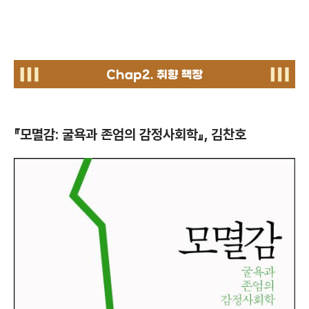
chap2. 지지 큐레이터의 취향 책장
『모멸감: 굴욕과 존엄의 감정사회학』, 김찬호