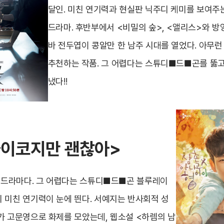
달인. 미친 연기력과 현실판 닉주디 케미를 보여주
드라마. 후반부에서 <비밀의 숲>, <앨리스>와 방
바 전두엽이 콩알만 한 남주 시대를 열었다. 아무
추천하는 작품. 그 어렵다는 스튜디■드■곤를 뚫
냈다!!
이코지만 괜찮아
>
던 드라마다. 그 어렵다는 스튜디■드■곤 블루레이
 미친 연기력이 눈에 띈다. 서예지는 반사회적 성
가 고문영으로 화제를 모았는데, 웹소설 <하렘의 남