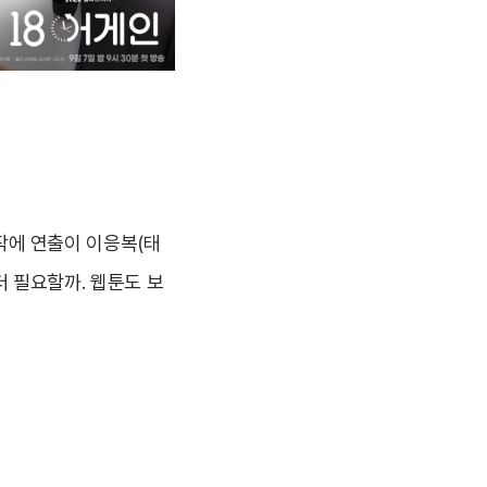
작에 연출이 이응복(태
 필요할까. 웹툰도 보