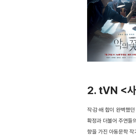
2. tVN <
사
작·감·배 합이 완벽했
확정과 더불어 주연들의
향을 가진 아동문학 작