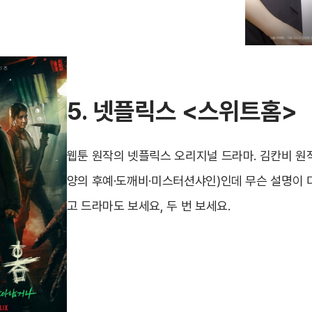
5.
넷플릭스
<
스위트홈
>
웹툰 원작의 넷플릭스 오리지널 드라마. 김칸비 원
양의 후예·도깨비·미스터션샤인)인데 무슨 설명이 더
고 드라마도 보세요, 두 번 보세요.