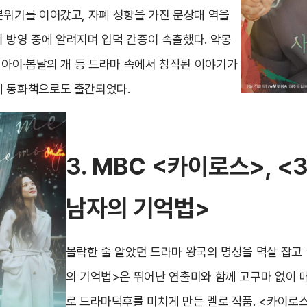
분위기를 이어갔고, 자폐 성향을 가진 문상태 역을
 방영 중에 알려지며 입덕 간증이 속출했다. 악몽
비아이·봄날의 개 등 드라마 속에서 창작된 이야기가
제 동화책으로도 출간되었다.
3. MBC <
카이로스
>, <
남자의 기억법
>
몰락한 줄 알았던 드라마 왕국의 명성을 멱살 잡고 
의 기억법>은 뛰어난 연출미와 함께 고구마 없이 매
로 드라마덕후를 미치게 만든 멜로 작품. <카이로스