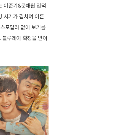
는 이준기&문채원 입덕
영 시기가 겹치며 이른
런 스포일러 없이 보기를
고 블루레이 확정을 받아