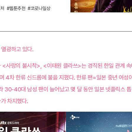
컬처
#웹툰추천
#코로나일상
 열광하고 있다.
 <사랑의 불시착>, <이태원 클라쓰>는 경직된 한일 관계 
 4차 한류 신드롬에 불을 지폈다. 한류 팬=일본 중년 여성이
 30-40대 남성 팬이 늘어났고 몇 달 동안 일본 넷플릭스 톱1
마가 차지했다.