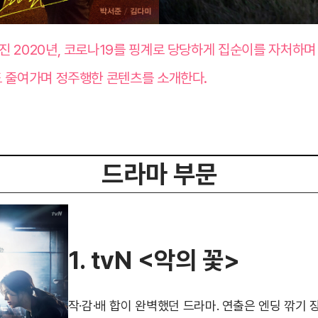
진 2020년, 코로나19를 핑계로 당당하게 집순이를 자처하며
도 줄여가며 정주행한 콘텐츠를 소개한다.
드라마 부문
1. tvN <악의 꽃>
작·감·배 합이 완벽했던 드라마. 연출은 엔딩 깎기