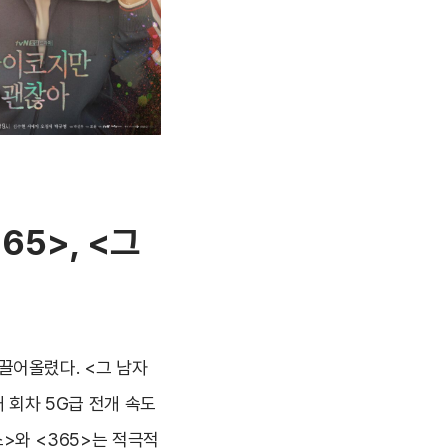
365>, <
그
끌어올렸다. <그 남자
 회차 5G급 전개 속도
>와 <365>는 적극적