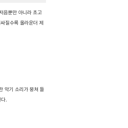
엔 저음뿐만 아니라 초고
 비싸질수록 올라운더 제
 악기 소리가 뭉쳐 들
다.