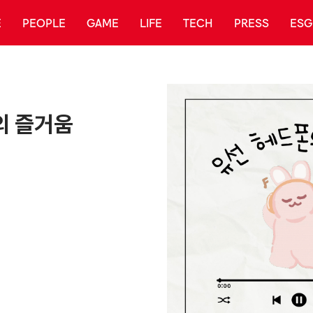
E
PEOPLE
GAME
LIFE
TECH
PRESS
ESG
의 즐거움