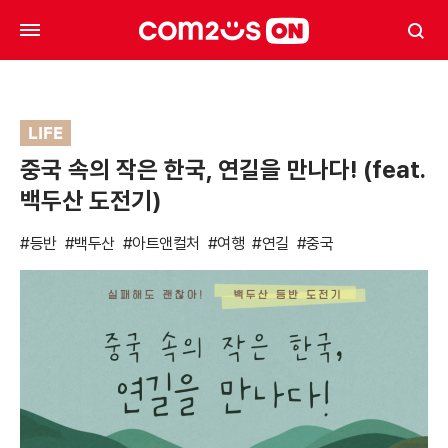
LIFE
중국 속의 작은 한국, 연길을 만나다! (feat.
백두산 도전기)
#등반
#백두산
#아트앤컬처
#여행
#연길
#중국