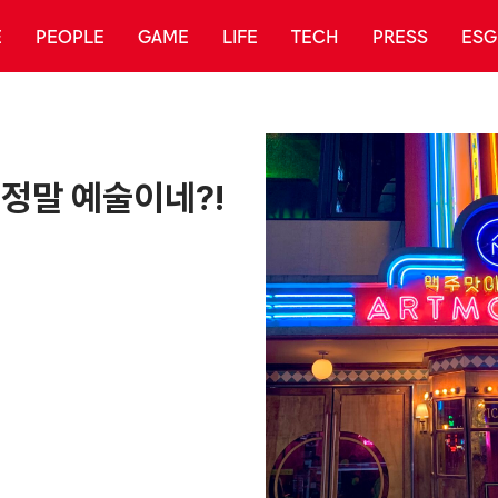
E
PEOPLE
GAME
LIFE
TECH
PRESS
ESG
정말 예술이네?!