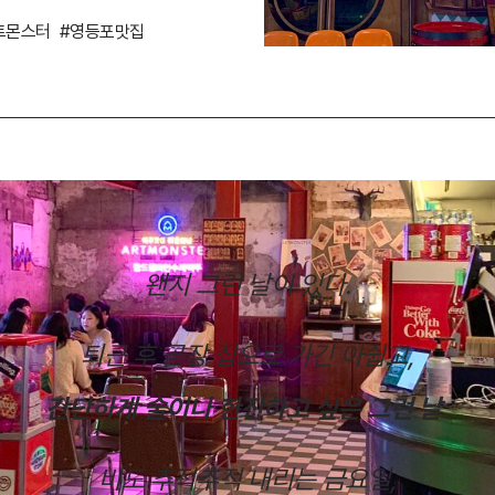
트몬스터
#영등포맛집
왠지 그런 날이 있다.
퇴근 후 곧장 집으로 가긴 아쉽고,
간단하게 술이나 한잔하고 싶은 그런 날.
비도 추적추적 내리는 금요일,