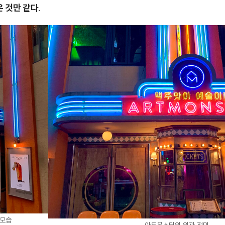
온 것만 같다
.
옆모습