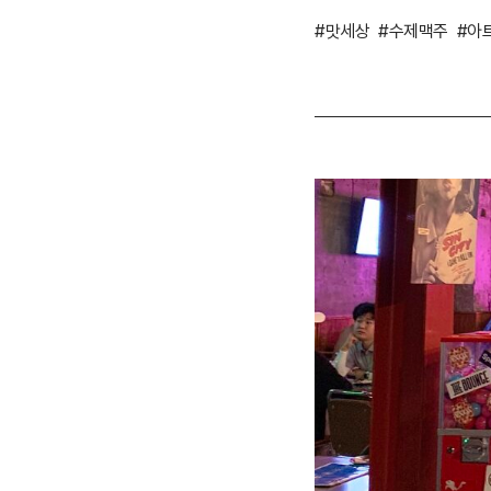
#맛세상
#수제맥주
#아