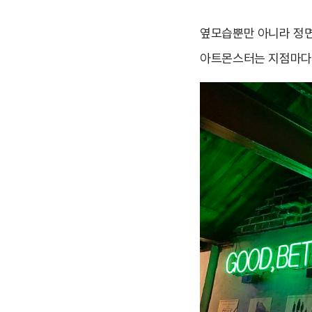
옆모습뿐만 아니라 정면
아트몬스터는 지점마다 