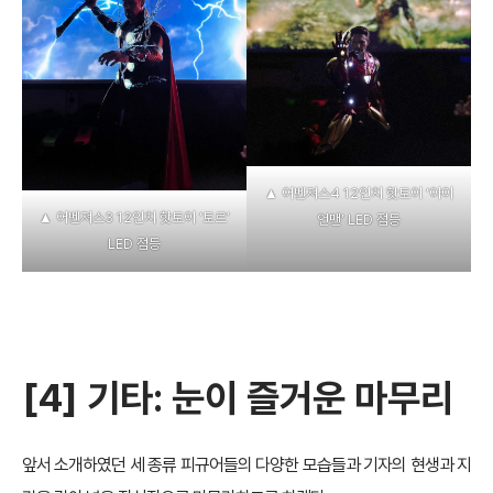
▲ 어벤져스4 12인치 핫토이 ‘아이
▲ 어벤져스3 12인치 핫토이 ‘토르’
언맨’ LED 점등
LED 점등
[4]
기타: 눈이 즐거운 마무리
앞서 소개하였던 세 종류 피규어들의 다양한 모습들과 기자의 현생과 지