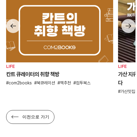
LIFE
LIFE
칸트 큐레이터의 취향 책방
가산 지유
다
com2books
북큐레이션
책추천
컴투북스
가산맛집
이전으로 가기