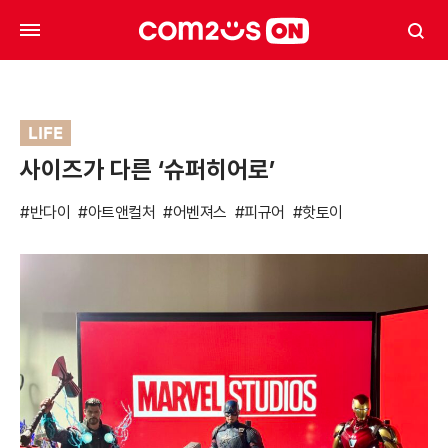
LIFE
사이즈가 다른 ‘슈퍼히어로’
#반다이
#아트앤컬처
#어벤져스
#피규어
#핫토이