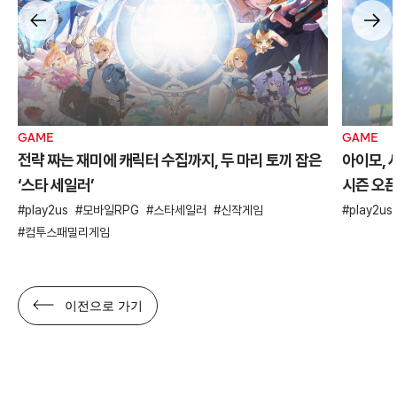
GAME
GAME
전략 짜는 재미에 캐릭터 수집까지, 두 마리 토끼 잡은
아이모, 
‘스타 세일러’
시즌 오
play2us
모바일RPG
스타세일러
신작게임
play2us
컴투스패밀리게임
이전으로 가기