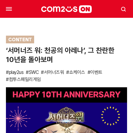
CONTENT
‘서머너즈 워: 천공의 아레나’, 그 찬란한
10년을 돌아보며
#play2us
#SWC
#서머너즈워
#쇼케이스
#이벤트
#컴투스패밀리게임