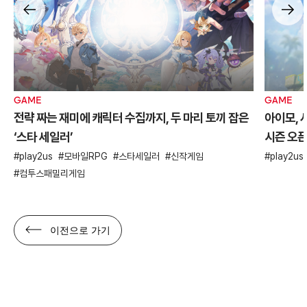
GAME
GAME
전략 짜는 재미에 캐릭터 수집까지, 두 마리 토끼 잡은
아이모, 
‘스타 세일러’
시즌 오
play2us
모바일RPG
스타세일러
신작게임
play2us
컴투스패밀리게임
이전으로 가기