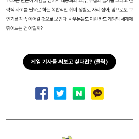
TCG는 단순히 게임을 넘어서 대중과의 교류, 수집의 즐거움 그리고 전
략적 사고를 필요로 하는 복합적인 취미 생활로 자리 잡아, 앞으로도 그
인기를 계속 이어갈 것으로 보인다. 사우분들도 이런 카드 게임의 세계에
뛰어드는 건 어떨까?
게임 기사를 써보고 싶다면? (클릭)