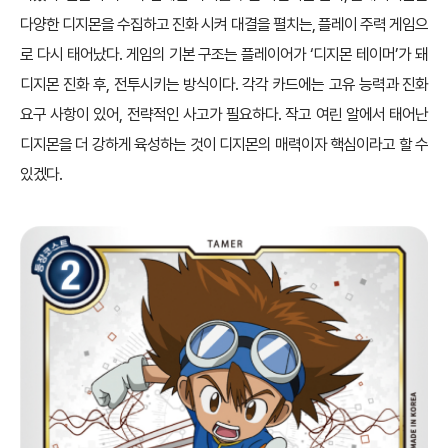
다양한 디지몬을 수집하고 진화 시켜 대결을 펼치는, 플레이 주력 게임으
로 다시 태어났다. 게임의 기본 구조는 플레이어가 ‘디지몬 테이머’가 돼
디지몬 진화 후, 전투시키는 방식이다. 각각 카드에는 고유 능력과 진화
요구 사항이 있어, 전략적인 사고가 필요하다. 작고 여린 알에서 태어난
디지몬을 더 강하게 육성하는 것이 디지몬의 매력이자 핵심이라고 할 수
있겠다.