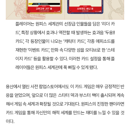
플레이어는 원피스 세계관의 선장급 인물들을 담은 ‘리더 카
드’, 특정 상황에서 효과나 역전할 때 발생하는 효과음 ‘두웅!!
카드’, 각 등장인물이 나오는 ‘캐릭터 카드’, 각종 에피소드를
재현한 ‘이벤트 카드’, 만화 속 다양한 섬을 모티브로 한 ‘스테
이지 카드’ 등을 활용할 수 있다. 이러한 카드 설정을 통해 플
레이어들은 원피스 세계관에 푹 빠질 수 있게 됐다.
용산에서 열린 사전 팝업스토어에서도 이 카드 게임은 매우 긍정적인 반
응을 얻었으며, 앞으로 더 많은 스타터 덱과 부스터 팩이 출시되며 계속
해서 게임 속 세계과 확장될 것으로 기대된다. 원피스의 진정한 팬이라면
카드 게임을 통해 자신만의 해적 세계를 만드는 재미를 느낄 수 있을 것
이다.