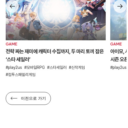
GAME
GAME
전략 짜는 재미에 캐릭터 수집까지, 두 마리 토끼 잡은
아이모, 
‘스타 세일러’
시즌 오
play2us
모바일RPG
스타세일러
신작게임
play2us
컴투스패밀리게임
이전으로 가기