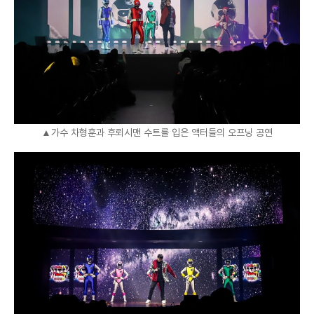
▲가수 차형훈과 후뢰시맨 수트를 입은 액터들의 오프닝 공연