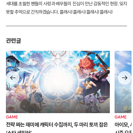
세대를 초월한 팬들의 사랑과 배우들의 진심이 만난 감동적인 현장. 잊지
못할 추억으로 간직하겠습니다. 플래시! 플래시! 플래시! 플래시!
관련글
GAME
GAME
전략 짜는 재미에 캐릭터 수집까지, 두 마리 토끼 잡은
아이모, 
‘스타 세일러’
시즌 오