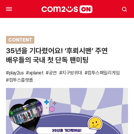
CONTENT
35년을 기다렸어요! ‘후뢰시맨’ 주연
배우들의 국내 첫 단독 팬미팅
#play2us
#xplanet
#공연
#지구방위대
#컴투스패밀리게임
#컴투스플랫폼