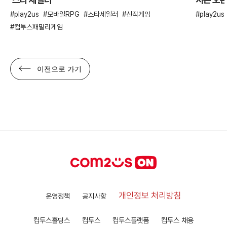
play2us
모바일RPG
스타세일러
신작게임
play2us
컴투스패밀리게임
이전으로 가기
개인정보 처리방침
운영정책
공지사항
컴투스홀딩스
컴투스
컴투스플랫폼
컴투스 채용