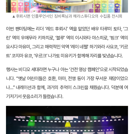
▲후뢰시맨 인플루언서인 징비록님과 헤라스튜디오의 수집품 전시회
이번 팬미팅에는 리더 ‘레드 후뢰시’ 역을 맡았던 배우 타루미 토타, ‘그
린’ 역의 우에무라 키하치로, ‘블루’ 역의 이시와타 야스히로, ‘핑크’ 역의
요시다 마유미, 그리고 매력적인 악역 ‘레이 네펠’ 하기와라 사요코, ‘키르
트’ 코지마 유코, ‘우르크’ 나가토 미유키가 함께해 자리를 빛냈습니다.
행사는 비디오 세대라면 누구나 아는 ‘건전 영상 캠페인’으로 시작되었습
니다. “옛날 어린이들은 호환, 마마, 전쟁 등이 가장 무서운 재앙이었으
나…” 내레이션과 함께, 과거의 추억이 스크린을 채웠습니다. 덕분에 여
기저기서 웃음소리가 들렸습니다.