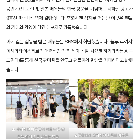
공인데요! 그 결과, 일본 배우들의 한국 방문을 기념하는 지하철 광고가
9호선 마곡나루역에 걸렸습니다. 후뢰시맨 성지로 거듭난 이곳은 팬들
의 기대와 환영이 담긴 메모지로 가득했습니다.
이에 깊은 감동을 받은 배우들은 SNS에서 화답했습니다. ‘블루 후뢰시’
이시와타 야스히로와 매력적인 악역 ‘레이 네펠’ 사요코 하기와라는 X(구
트위터)를 통해 한국 팬미팅을 앞두고 팬들과의 만남을 기대한다고 밝혔
습니다.
▲ 후뢰시맨 배우들이 마중 나온 팬
▲공항에서 후뢰시맨 팬들이 배우들
들을 향해 손을 흔드는 모습