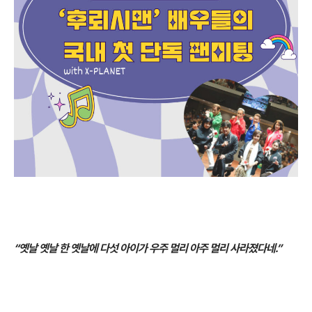
“옛날 옛날 한 옛날에 다섯 아이가 우주 멀리 아주 멀리 사라졌다네.”