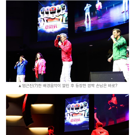
▲엄근진(?)한 배경음악이 깔린 후 등장한 깜짝 손님은 바로?