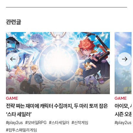
관련글
GAME
GAME
전략 짜는 재미에 캐릭터 수집까지, 두 마리 토끼 잡은
아이모, 
‘스타 세일러’
시즌 오
play2us
모바일RPG
스타세일러
신작게임
play2us
컴투스패밀리게임