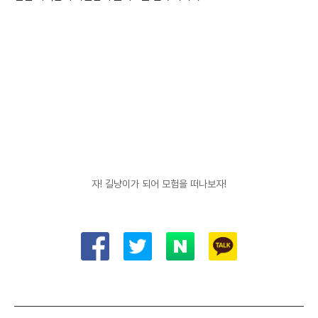
이러한 아포칼립스적 분위기에 적절한 맵의 구성이나 각 오브젝트 배치
가 게임 분위기를 잘 살려 놓았다. 거기에 상황에 맞게 살포시 깔리는 배
경음까지 더해져 몰입도를 높여준다.
고양이와의 만남
개인적으로 고양이를 키우는 집사이기에 더욱 애착이 가서 더 재미있게
플레이 했던 것 같다.