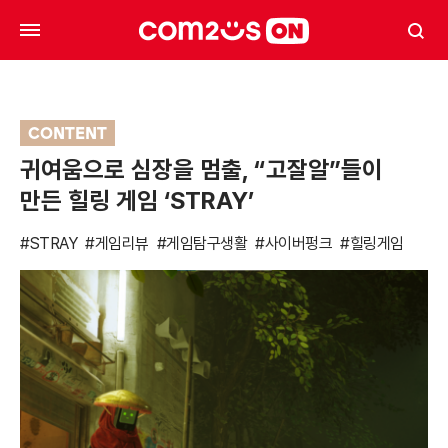
CONTENT
귀여움으로 심장을 멈출, “고잘알”들이
만든 힐링 게임 ‘STRAY’
#STRAY
#게임리뷰
#게임탐구생활
#사이버펑크
#힐링게임