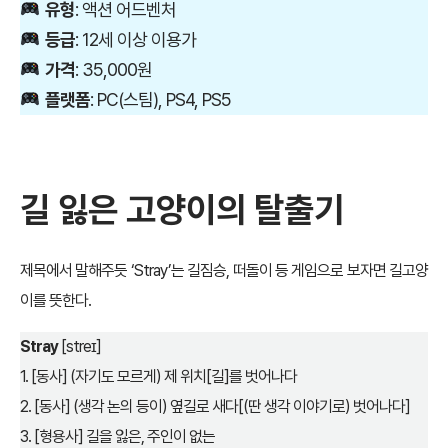
유형
: 액션 어드벤처
등급
: 12세 이상 이용가
가격
: 35,000원
플랫폼
: PC(스팀), PS4, PS5
길 잃은 고양이의 탈출기
제목에서 말해주듯 ‘Stray’는 길짐승, 떠돌이 등 게임으로 보자면 길고양
이를 뜻한다.
Stray
[streɪ]
1. [동사] (자기도 모르게) 제 위치[길]를 벗어나다
2. [동사] (생각 논의 등이) 옆길로 새다[(딴 생각 이야기로) 벗어나다]
3. [형용사] 길을 잃은, 주인이 없는