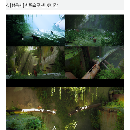
4. [형용사] 한쪽으로 샌, 빗나간