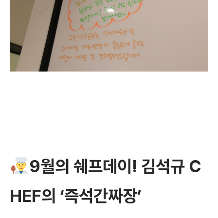
9월의 쉐프데이! 김석규 C
HEF의 ‘즉석간짜장’