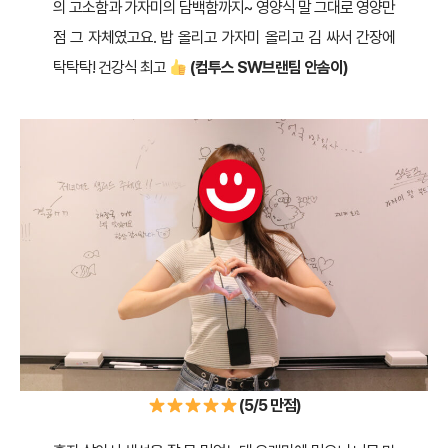
의 고소함과 가자미의 담백함까지~ 영양식 말 그대로 영양만
점 그 자체였고요. 밥 올리고 가자미 올리고 김 싸서 간장에
탁탁탁! 건강식 최고
(컴투스
SW브랜팀 안솜이)
(5/5 만점)