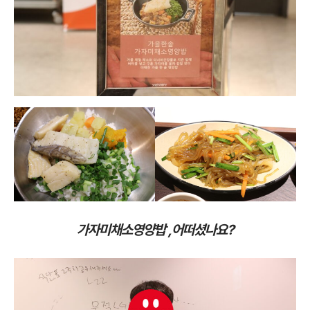
가자미채소영양밥 ,어떠셨나요?