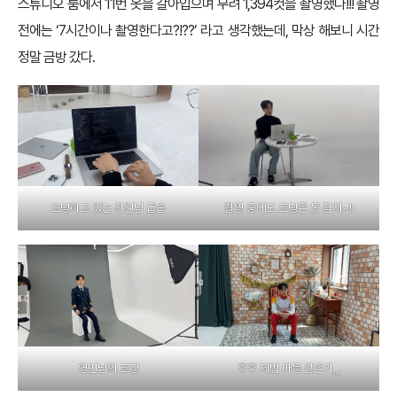
스튜디오 룸에서 11번 옷을 갈아입으며 무려 1,394컷을 촬영했다!!! 촬영
전에는 ‘7시간이나 촬영한다고?!??’ 라고 생각했는데, 막상 해보니 시간
정말 금방 갔다.
코딩하고 있는 찬건님 급습
촬영 중에도 코딩은 못 참지~!!
후후 제법 마들 같은가,,,
영민님의 코칭