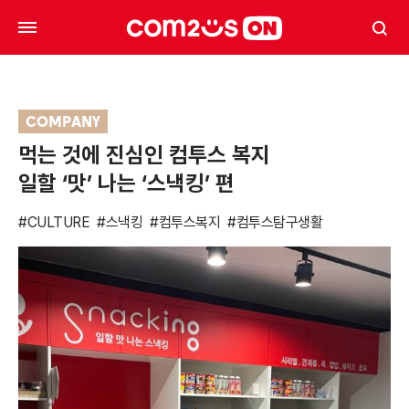
COMPANY
먹는 것에 진심인 컴투스 복지
일할 ‘맛’ 나는 ‘스낵킹’ 편
#CULTURE
#스낵킹
#컴투스복지
#컴투스탐구생활