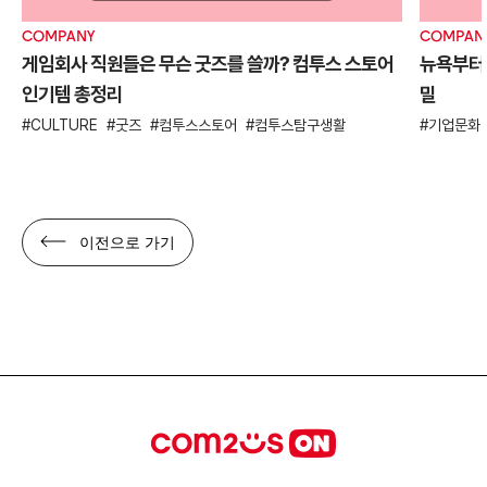
COMPANY
COMPAN
게임회사 직원들은 무슨 굿즈를 쓸까? 컴투스 스토어
뉴욕부터 
인기템 총정리
밀
CULTURE
굿즈
컴투스스토어
컴투스탐구생활
기업문화
이전으로 가기