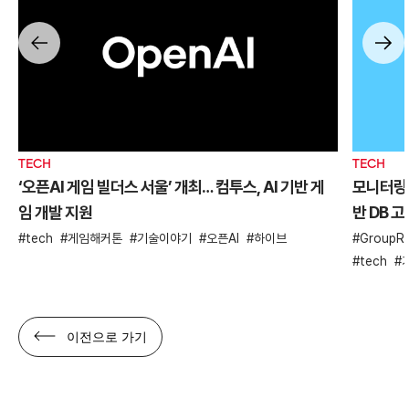
TECH
TECH
‘오픈AI 게임 빌더스 서울’ 개최… 컴투스, AI 기반 게
모니터링 
임 개발 지원
반 DB 
tech
게임해커톤
기술이야기
오픈AI
하이브
GroupRe
tech
이전으로 가기