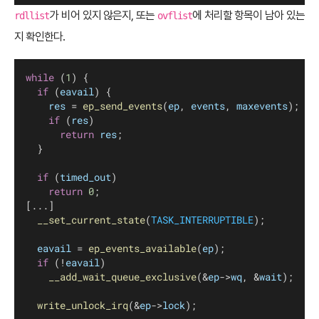
가 비어 있지 않은지, 또는
에 처리할 항목이 남아 있는
rdllist
ovflist
지 확인한다.
while
 (
1
) {
if
 (
eavail
) {
res
 = 
ep_send_events
(
ep
, 
events
, 
maxevents
);
if
 (
res
)
return
res
;
	}
if
 (
timed_out
)
return
0
;
[...]
__set_current_state
(
TASK_INTERRUPTIBLE
);
eavail
 = 
ep_events_available
(
ep
);
if
 (!
eavail
)
__add_wait_queue_exclusive
(&
ep
->
wq
, &
wait
);
write_unlock_irq
(&
ep
->
lock
);