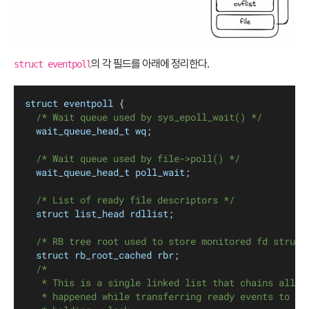
의 각 필드를 아래에 정리한다.
struct eventpoll
struct
eventpoll
 {
/* Wait queue used by sys_epoll_wait() */
wait_queue_head_t
wq
;
/* Wait queue used by file->poll() */
wait_queue_head_t
poll_wait
;
/* List of ready file descriptors */
struct
list_head
rdllist
;
/* RB tree root used to store monitored fd struct
struct
rb_root_cached
rbr
;
/*
	 * This is a single linked list that chains all t
	 * happened while transferring ready events to us