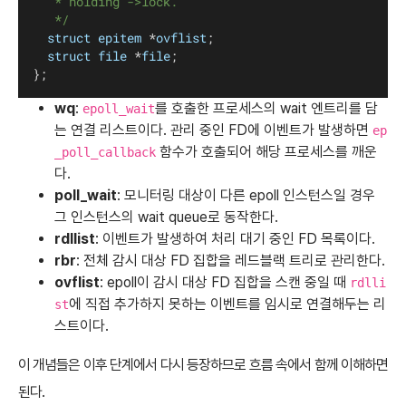
	 * holding ->lock.
	 */
struct
epitem
 *
ovflist
;
struct
file
 *
file
;
};
wq
:
를 호출한 프로세스의 wait 엔트리를 담
epoll_wait
는 연결 리스트이다. 관리 중인 FD에 이벤트가 발생하면
ep
함수가 호출되어 해당 프로세스를 깨운
_poll_callback
다.
poll_wait
: 모니터링 대상이 다른 epoll 인스턴스일 경우
그 인스턴스의 wait queue로 동작한다.
rdllist
: 이벤트가 발생하여 처리 대기 중인 FD 목록이다.
rbr
: 전체 감시 대상 FD 집합을 레드블랙 트리로 관리한다.
ovflist
: epoll이 감시 대상 FD 집합을 스캔 중일 때
rdlli
에 직접 추가하지 못하는 이벤트를 임시로 연결해두는 리
st
스트이다.
이 개념들은 이후 단계에서 다시 등장하므로 흐름 속에서 함께 이해하면
된다.