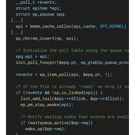
__poll_t
revents
;
struct
epitem
 *
epi
;
struct
ep_pqueue
epq
;
[...]
epi
 = 
kmem_cache_zalloc
(
epi_cache
, 
GFP_KERNEL
)
[...]
ep_rbtree_insert
(
ep
, 
epi
);
/* Initialize the poll table using the queue call
epq
.
epi
 = 
epi
;
init_poll_funcptr
(&
epq
.
pt
, 
ep_ptable_queue_proc
);
revents
 = 
ep_item_poll
(
epi
, &
epq
.
pt
, 
1
);
/* If the file is already "ready" we drop it insi
if
 (
revents
 && !
ep_is_linked
(
epi
)) {
list_add_tail
(&
epi
->
rdllink
, &
ep
->
rdllist
);
ep_pm_stay_awake
(
epi
);
/* Notify waiting tasks that events are availab
if
 (
waitqueue_active
(&
ep
->
wq
))
wake_up
(&
ep
->
wq
);
	}