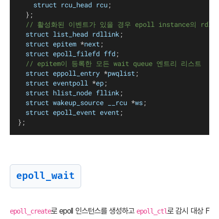
struct
rcu_head
rcu
;
	};
// 활성화된 이벤트가 있을 경우 epoll instance의 rdll
struct
list_head
rdllink
;
struct
epitem
 *
next
;
struct
epoll_filefd
ffd
;
// epitem이 등록한 모든 wait queue 엔트리 리스트
struct
eppoll_entry
 *
pwqlist
;
struct
eventpoll
 *
ep
;
struct
hlist_node
fllink
;
struct
wakeup_source
__rcu
 *
ws
;
struct
epoll_event
event
;
};
epoll_wait
로 epoll 인스턴스를 생성하고
로 감시 대상 F
epoll_create
epoll_ctl