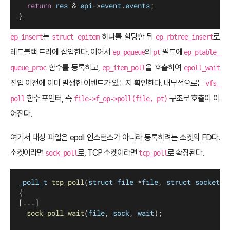
return
res
 & 
epi
->
event
.
events
;
}
는
하나를 할당한 뒤
로
ep_insert
struct epitem
ep_rbtree_insert
레드블랙 트리에 삽입한다. 이어서
의
필드에
ep_pqueue
pt
ep_ptable_
함수를 등록하고,
을 호출하여
queue_proc
ep_item_poll
epoll_wait
진입 이전에 이미 발생한 이벤트가 있는지 확인한다. 내부적으로는
vfs_
함수 포인터, 즉
구조로 호출이 이
poll
file->f_op->poll(file, pt)
어진다.
여기서 대상 파일은 epoll 인스턴스가 아니라 등록하려는 소켓의 FD다.
소켓이라면
로, TCP 소켓이라면
로 확장된다.
sock_poll
tcp_poll
_poll_t
tcp_poll
(
struct
file
 *
file
, 
struct
socket
 *
{
[...]
sock_poll_wait
(
file
, 
sock
, 
wait
);