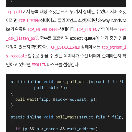
에서 등록 대상 소켓은 크게 두 가지 상태일 수 있다. 서버 소켓
tcp_poll
이라면
상태이고, 클라이언트 소켓이라면 3-way handsha
TCP_LISTEN
ke가 완료된
상태이다.
상태에서는
TCP_ESTABLISHED
TCP_LISTEN
inet
함수를 호출하여 accept queue에 대기 중인 연결
_csk_listen_poll
요청이 있는지 확인한다.
상태에서는
TCP_ESTABLISHED
tcp_stream_i
함수로 읽을 수 있는 데이터가 수신 버퍼에 존재하는지 확
s_readable
인하고, 있으면
마스크를 설정한다.
EPOLLIN
static
inline
void
sock_poll_wait
(
struct
file
 *
filp
poll_table
 *
p
)
{
poll_wait
(
filp
, &
sock
->
wq
.
wait
, 
p
);
}
static
inline
void
poll_wait
(
struct
file
 * 
filp
, 
wa
{
if
 (
p
 && 
p
->
_qproc
 && 
wait_address
)