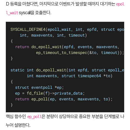
D 등록을 마쳤다면, 마지막으로 이벤트가 발생할 때까지 대기하는
epol
syscall을 호출한다.
l_wait
SYSCALL_DEFINE4
(
epoll_wait
, 
int
, 
epfd
, 
struct
epoll
int
, 
maxevents
, 
int
, 
timeout
)
{
return
do_epoll_wait
(
epfd
, 
events
, 
maxevents
,
ep_timeout_to_timespec
(&
to
, 
timeout
));
}
static
int
do_epoll_wait
(
int
epfd
, 
struct
epoll_eve
int
maxevents
, 
struct
timespec64
 *
to
)
{
struct
eventpoll
 *
ep
;
ep
 = 
fd_file
(
f
)->
private_data
;
return
ep_poll
(
ep
, 
events
, 
maxevents
, 
to
);
}
핵심 함수인
은 분량이 상당하므로 중요한 부분을 단계별로 나
ep_poll
누어 설명한다.