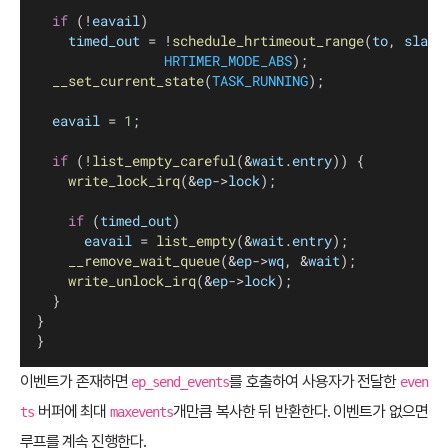
if
 (!
eavail
)
timed_out
 = !
schedule_hrtimeout_range
(
to
, 
slack
HRTIMER_MODE_ABS
);
__set_current_state
(
TASK_RUNNING
);
eavail
 = 
1
;
if
 (!
list_empty_careful
(&
wait
.
entry
)) {
write_lock_irq
(&
ep
->
lock
);
if
 (
timed_out
)
eavail
 = 
list_empty
(&
wait
.
entry
);
__remove_wait_queue
(&
ep
->
wq
, &
wait
);
write_unlock_irq
(&
ep
->
lock
);
	}
}
}
이벤트가 존재하면
를 호출하여 사용자가 전달한
ep_send_events
even
버퍼에 최대
개만큼 복사한 뒤 반환한다. 이벤트가 없으면
ts
maxevents
루프를 계속 진행한다.