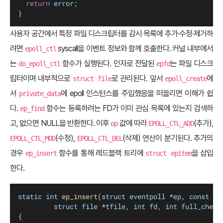
return
error
;
}
사용자 공간에서 특정 파일 디스크립터를 감시 목록에 추가·수정·제거하
려면
syscall을 이벤트 정보와 함께 호출한다. 커널 내부에서
epoll_ctl
는
함수가 실행된다. 인자로 전달된
는 파일 디스크
do_epoll_ctl
epfd
립터이며 내부적으로
로 관리된다. 앞서
에
struct file
epoll_create
서
에 epoll 인스턴스를 주입했음을 떠올리면 이해가 쉽
private_data
다.
함수는 등록하려는 FD가 이미 관심 목록에 있는지 검색하
ep_find
고, 없으면 NULL을 반환한다. 이후
값에 따라
(추가),
op
EPOLL_CTL_ADD
(수정),
(삭제) 연산이 분기된다. 추가의
EPOLL_CTL_MOD
EPOLL_CTL_DEL
경우
함수를 통해 레드블랙 트리에
을 삽입
ep_insert
struct epitem
한다.
static
int
ep_insert
(
struct
eventpoll
 *
ep
, 
const
st
struct
file
 *
tfile
, 
int
fd
, 
int
full_check
{