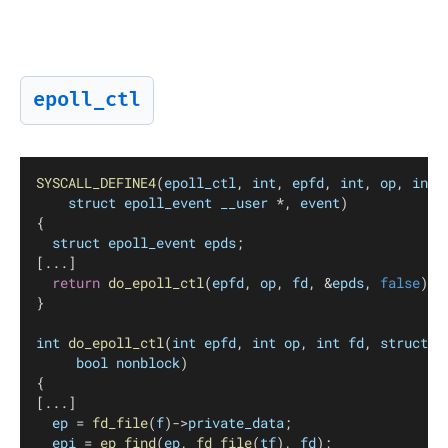
epoll_ctl
SYSCALL_DEFINE4
(
epoll_ctl
, 
int
, 
epfd
, 
int
, 
op
, 
int
,
struct
epoll_event
__user
 *, 
event
)
{
struct
epoll_event
epds
;
[...]
return
do_epoll_ctl
(
epfd
, 
op
, 
fd
, &
epds
, 
false
);
}
int
do_epoll_ctl
(
int
epfd
, 
int
op
, 
int
fd
, 
struct
e
bool
nonblock
)
{
[...]
ep
 = 
fd_file
(
f
)->
private_data
;
epi
 = 
ep_find
(
ep
, 
fd_file
(
tf
), 
fd
);