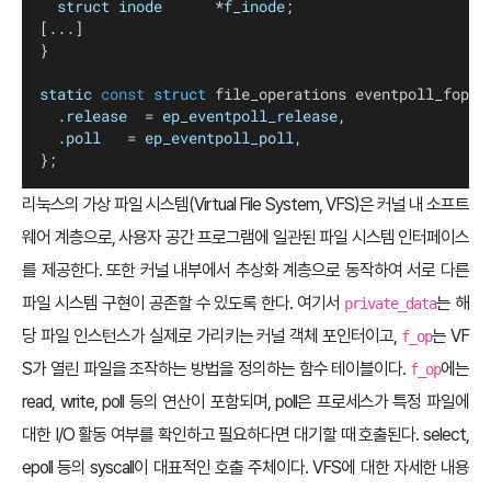
struct
inode
			*
f_inode
;
[...]
}
static
const
struct
 file_operations eventpoll_fops 
	.
release
	= 
ep_eventpoll_release
,
	.
poll
		= 
ep_eventpoll_poll
,
};
리눅스의 가상 파일 시스템(Virtual File System, VFS)은 커널 내 소프트
웨어 계층으로, 사용자 공간 프로그램에 일관된 파일 시스템 인터페이스
를 제공한다. 또한 커널 내부에서 추상화 계층으로 동작하여 서로 다른
파일 시스템 구현이 공존할 수 있도록 한다. 여기서
는 해
private_data
당 파일 인스턴스가 실제로 가리키는 커널 객체 포인터이고,
는 VF
f_op
S가 열린 파일을 조작하는 방법을 정의하는 함수 테이블이다.
에는
f_op
read, write, poll 등의 연산이 포함되며, poll은 프로세스가 특정 파일에
대한 I/O 활동 여부를 확인하고 필요하다면 대기할 때 호출된다. select,
epoll 등의 syscall이 대표적인 호출 주체이다. VFS에 대한 자세한 내용