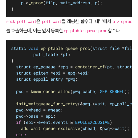
p
->
_qproc
(
filp
, 
wait_address
, 
p
);
}
은
을 래핑한 함수다. 내부에서
sock_poll_wait
poll_wait
p->_qproc
를 호출하는데, 이는 앞서 등록한
함수다.
ep_ptable_queue_proc
static
void
ep_ptable_queue_proc
(
struct
file
 *
file
,
poll_table
 *
pt
)
{
struct
ep_pqueue
 *
epq
 = 
container_of
(
pt
, 
struct
e
struct
epitem
 *
epi
 = 
epq
->
epi
;
struct
eppoll_entry
 *
pwq
;
pwq
 = 
kmem_cache_alloc
(
pwq_cache
, 
GFP_KERNEL
);
init_waitqueue_func_entry
(&
pwq
->
wait
, 
ep_poll_cal
pwq
->
whead
 = 
whead
;
pwq
->
base
 = 
epi
;
if
 (
epi
->
event
.
events
 & 
EPOLLEXCLUSIVE
)
add_wait_queue_exclusive
(
whead
, &
pwq
->
wait
);
else