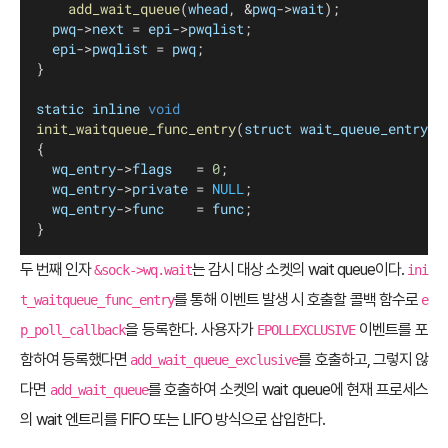
add_wait_queue
(
whead
, &
pwq
->
wait
);
pwq
->
next
 = 
epi
->
pwqlist
;
epi
->
pwqlist
 = 
pwq
;
}
static
inline
void
init_waitqueue_func_entry
(
struct
wait_queue_entry
 *
{
wq_entry
->
flags
		= 
0
;
wq_entry
->
private
	= 
NULL
;
wq_entry
->
func
		= 
func
;
}
두 번째 인자
는 감시 대상 소켓의 wait queue이다.
&sock->wq.wait
ini
를 통해 이벤트 발생 시 호출할 콜백 함수로
t_waitqueue_func_entry
e
을 등록한다. 사용자가
이벤트를 포
p_poll_callback
EPOLLEXCLUSIVE
함하여 등록했다면
를 호출하고, 그렇지 않
add_wait_queue_exclusive
다면
를 호출하여 소켓의 wait queue에 현재 프로세스
add_wait_queue
의 wait 엔트리를 FIFO 또는 LIFO 방식으로 삽입한다.