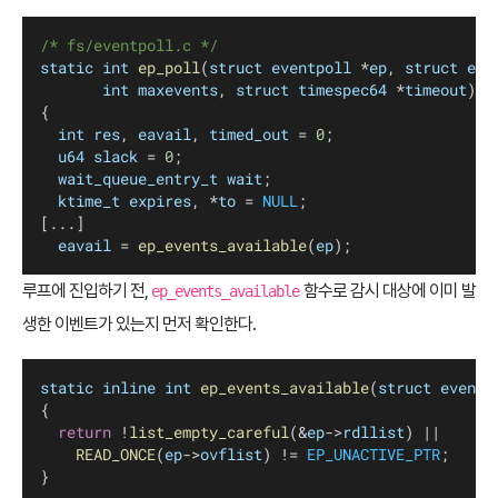
/* fs/eventpoll.c */
static
int
ep_poll
(
struct
eventpoll
 *
ep
, 
struct
epo
int
maxevents
, 
struct
timespec64
 *
timeout
)
{
int
res
, 
eavail
, 
timed_out
 = 
0
;
u64
slack
 = 
0
;
wait_queue_entry_t
wait
;
ktime_t
expires
, *
to
 = 
NULL
;
[...]
eavail
 = 
ep_events_available
(
ep
);
루프에 진입하기 전,
함수로 감시 대상에 이미 발
ep_events_available
생한 이벤트가 있는지 먼저 확인한다.
static
inline
int
ep_events_available
(
struct
eventp
{
return
 !
list_empty_careful
(&
ep
->
rdllist
) ||
READ_ONCE
(
ep
->
ovflist
) != 
EP_UNACTIVE_PTR
;
}