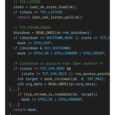
// TCP_LISTEN
state
 = 
inet_sk_state_load
(
sk
);
if
 (
state
 == 
TCP_LISTEN
)
return
inet_csk_listen_poll
(
sk
);
// TCP_ESTABLISHED
shutdown
 = 
READ_ONCE
(
sk
->
sk_shutdown
);
if
 (
shutdown
 == 
SHUTDOWN_MASK
 || 
state
 == 
TCP_CLO
mask
 |= 
EPOLLHUP
;
if
 (
shutdown
 & 
RCV_SHUTDOWN
)
mask
 |= 
EPOLLIN
 | 
EPOLLRDNORM
 | 
EPOLLRDHUP
;
/* Connected or passive Fast Open socket? */
if
 (
state
 != 
TCP_SYN_SENT
 &&
	    (
state
 != 
TCP_SYN_RECV
 || 
rcu_access_pointer
(
int
target
 = 
sock_rcvlowat
(
sk
, 
0
, 
INT_MAX
);
u16
urg_data
 = 
READ_ONCE
(
tp
->
urg_data
);
[...]
if
 (
tcp_stream_is_readable
(
sk
, 
target
))
mask
 |= 
EPOLLIN
 | 
EPOLLRDNORM
;
[...]
return
mask
;
}