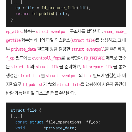
[...]
ep
->
file
 = 
fd_prepare_file
(
fdf
);
return
fd_publish
(
fdf
);
}
함수는
구조체를 할당한다.
ep_alloc
struct eventpoll
anon_inode_
함수는 하나의 파일 인스턴스(
)를 생성하고, 그 내
getfile
struct file
부
필드에 방금 할당한
을 주입하며,
private_data
struct eventpoll
필드에는
를 등록한다.
매크로 함수
f_op
eventpoll_fops
FD_PREPARE
는
와
을 준비하고,
을 통해
struct fd
struct file
fd_prepare_file
생성된
을
의
필드에 연결한다. 마
struct file
struct eventpoll
file
지막으로
가 fd와
을 맵핑하여 사용자 공간에
fd_publish
struct file
반환 가능한 파일 디스크립터를 완성한다.
struct
file
 {
[...]
const
struct
 file_operations	*f_op;
void
				*
private_data
;