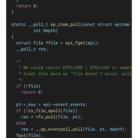
return
0
;
}
static
__poll_t
ep_item_poll
(
const
struct
epitem
 *
e
int
depth
)
{
struct
file
 *
file
 = 
epi_fget
(
epi
);
__poll_t
res
;
/*
	 * We could return EPOLLERR | EPOLLHUP or somethi
	 * treat this more as "file doesn't exist, poll d
	 */
if
 (!
file
)
return
0
;
pt
->
_key
 = 
epi
->
event
.
events
;
if
 (!
is_file_epoll
(
file
))
res
 = 
vfs_poll
(
file
, 
pt
);
else
res
 = 
__ep_eventpoll_poll
(
file
, 
pt
, 
depth
);
fput
(
file
);