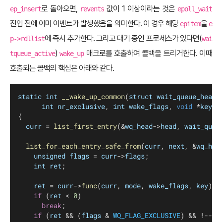
로 돌아오면,
값이 1 이상이라는 것은
ep_insert
revents
epoll_wait
진입 전에 이미 이벤트가 발생했음을 의미한다. 이 경우 해당
을
epitem
e
에 즉시 추가한다. 그리고 대기 중인 프로세스가 있다면(
p->rdllist
wai
)
매크로를 호출하여 콜백을 트리거한다. 이때
tqueue_active
wake_up
호출되는 콜백의 핵심은 아래와 같다.
static
int
__wake_up_common
(
struct
wait_queue_head
 
int
nr_exclusive
, 
int
wake_flags
, 
void
 *
key
)
{
curr
 = 
list_first_entry
(&
wq_head
->
head
, 
wait_queu
list_for_each_entry_safe_from
(
curr
, 
next
, &
wq_hea
unsigned
flags
 = 
curr
->
flags
;
int
ret
;
ret
 = 
curr
->
func
(
curr
, 
mode
, 
wake_flags
, 
key
);
if
 (
ret
 < 
0
)
break
;
if
 (
ret
 && (
flags
 & 
WQ_FLAG_EXCLUSIVE
) && !--
nr