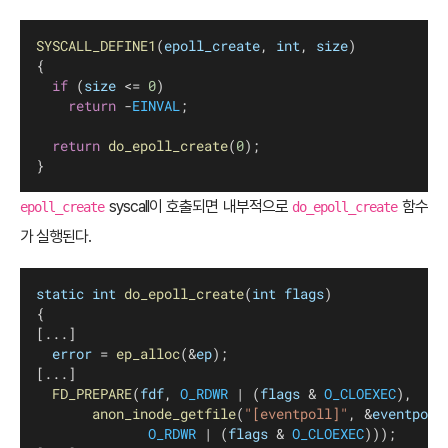
SYSCALL_DEFINE1
(
epoll_create
, 
int
, 
size
)
{
if
 (
size
 <= 
0
)
return
 -
EINVAL
;
return
do_epoll_create
(
0
);
}
syscall이 호출되면 내부적으로
함수
epoll_create
do_epoll_create
가 실행된다.
static
int
do_epoll_create
(
int
flags
)
{
[...]
error
 = 
ep_alloc
(&
ep
);
[...]
FD_PREPARE
(
fdf
, 
O_RDWR
 | (
flags
 & 
O_CLOEXEC
),
anon_inode_getfile
(
"[eventpoll]"
, &
eventpoll
O_RDWR
 | (
flags
 & 
O_CLOEXEC
)));