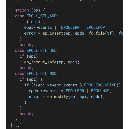
switch
 (
op
) {
case
EPOLL_CTL_ADD
:
if
 (!
epi
) {
epds
->
events
 |= 
EPOLLERR
 | 
EPOLLHUP
;
error
 = 
ep_insert
(
ep
, 
epds
, 
fd_file
(
tf
), 
fd
, 
		}
break
;
case
EPOLL_CTL_DEL
:
if
 (
epi
)
ep_remove_safe
(
ep
, 
epi
);
break
;
case
EPOLL_CTL_MOD
:
if
 (
epi
) {
if
 (!(
epi
->
event
.
events
 & 
EPOLLEXCLUSIVE
)) {
epds
->
events
 |= 
EPOLLERR
 | 
EPOLLHUP
;
error
 = 
ep_modify
(
ep
, 
epi
, 
epds
);
			}
		}
break
;
	}
[...]