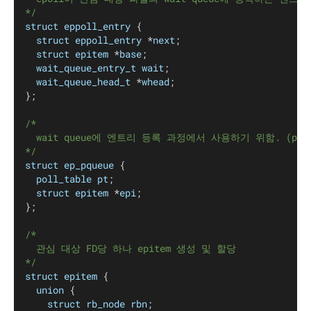
*/
struct
eppoll_entry
 {
struct
eppoll_entry
 *
next
;
struct
epitem
 *
base
;
wait_queue_entry_t
wait
;
wait_queue_head_t
 *
whead
;
};
/*
	wait queue에 엔트리 등록 과정에서 사용하기 위함. (po
*/
struct
ep_pqueue
 {
poll_table
pt
;
struct
epitem
 *
epi
;
};
/*
	관심 대상 FD당 하나 epitem 생성 및 할당
*/
struct
epitem
 {
union
 {
struct
rb_node
rbn
;