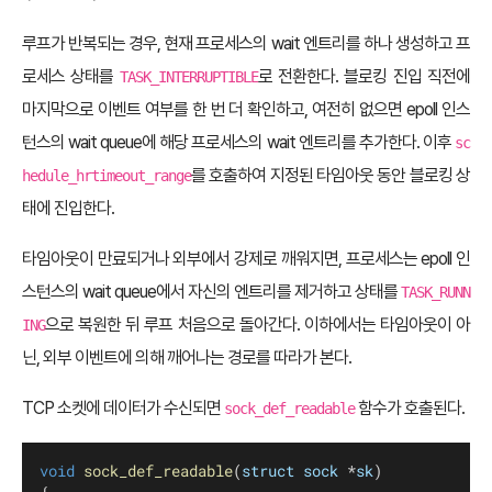
루프가 반복되는 경우, 현재 프로세스의 wait 엔트리를 하나 생성하고 프
로세스 상태를
로 전환한다. 블로킹 진입 직전에
TASK_INTERRUPTIBLE
마지막으로 이벤트 여부를 한 번 더 확인하고, 여전히 없으면 epoll 인스
턴스의 wait queue에 해당 프로세스의 wait 엔트리를 추가한다. 이후
sc
를 호출하여 지정된 타임아웃 동안 블로킹 상
hedule_hrtimeout_range
태에 진입한다.
타임아웃이 만료되거나 외부에서 강제로 깨워지면, 프로세스는 epoll 인
스턴스의 wait queue에서 자신의 엔트리를 제거하고 상태를
TASK_RUNN
으로 복원한 뒤 루프 처음으로 돌아간다. 이하에서는 타임아웃이 아
ING
닌, 외부 이벤트에 의해 깨어나는 경로를 따라가 본다.
TCP 소켓에 데이터가 수신되면
함수가 호출된다.
sock_def_readable
void
sock_def_readable
(
struct
sock
 *
sk
)