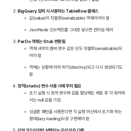
BigQuery 입력 시 사용하는 TableRow 클래스
값(value)이 직렬화(serializable) 객체이어야 함
JsonNode 오브젝트를 그대로 넣으면 런타임 에러
ParDo 객체는 Stub 변환됨
객체 내부의 멤버 변수 값은 모두 직렬화(serializable)되
어야 함
객체는 상황에 따라 파기(destroy)되고 다시 생성되기도
함
정적(static) 변수 사용 시에 주의 필요
초기 실행 시 정적 변수에 값을 할당해도 배포 후 각 워커에
서는 null 값을 가짐
싱글톤 패턴을 사용한다면 각 실행 머신에서 초기화 하는
형태(lazy loading)으로 구현해야 함
단일 코드이지만 실행되는 곳이 모두 다름