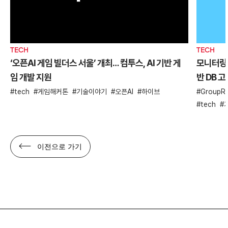
TECH
TECH
‘오픈AI 게임 빌더스 서울’ 개최… 컴투스, AI 기반 게
모니터링 
임 개발 지원
반 DB 
tech
게임해커톤
기술이야기
오픈AI
하이브
GroupRe
tech
이전으로 가기