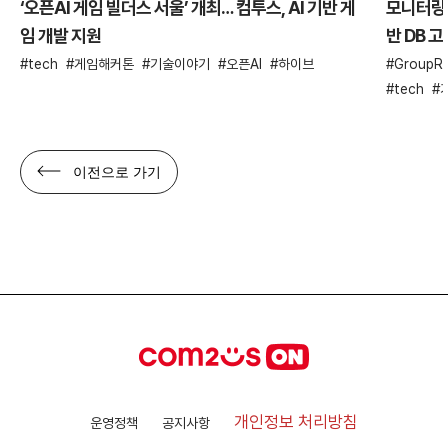
‘오픈AI 게임 빌더스 서울’ 개최… 컴투스, AI 기반 게
모니터링 
임 개발 지원
반 DB 
tech
게임해커톤
기술이야기
오픈AI
하이브
GroupRe
tech
이전으로 가기
개인정보 처리방침
운영정책
공지사항