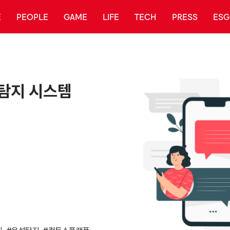
E
PEOPLE
GAME
LIFE
TECH
PRESS
ESG
 탐지 시스템