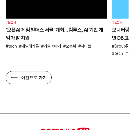
TECH
TECH
‘오픈AI 게임 빌더스 서울’ 개최… 컴투스, AI 기반 게
모니터링 
임 개발 지원
반 DB 
tech
게임해커톤
기술이야기
오픈AI
하이브
GroupRe
tech
이전으로 가기