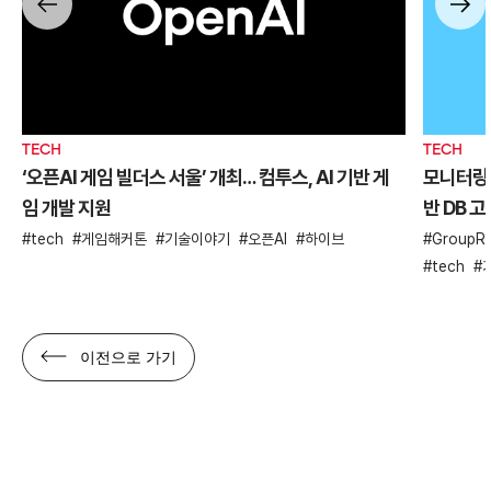
TECH
TECH
‘오픈AI 게임 빌더스 서울’ 개최… 컴투스, AI 기반 게
모니터링 
임 개발 지원
반 DB 
tech
게임해커톤
기술이야기
오픈AI
하이브
GroupRe
tech
이전으로 가기