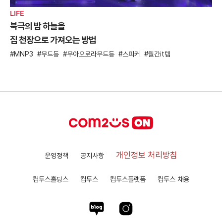
LIFE
북극의 밤 하늘을
집 천장으로 가져오는 방법
MNP3
무드등
무아오로라무드등
스피커
월간it템
개인정보 처리방침
운영정책
공지사항
컴투스홀딩스
컴투스
컴투스플랫폼
컴투스 채용