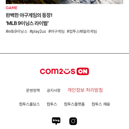
GAME
완벽한 야구게임의 등장!
‘MLB 9이닝스 라이벌’
mlb9이닝스
play2us
야구게임
컴투스패밀리게임
개인정보 처리방침
운영정책
공지사항
컴투스홀딩스
컴투스
컴투스플랫폼
컴투스 채용