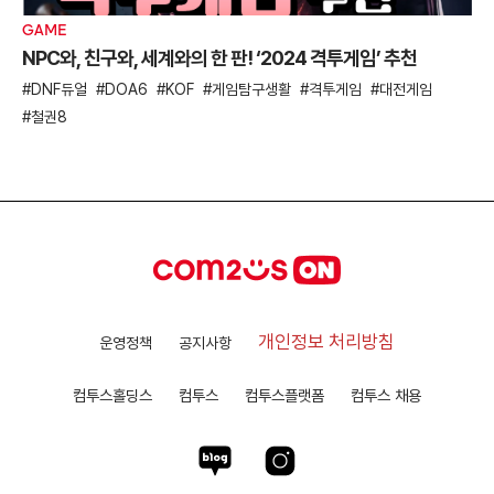
GAME
NPC와, 친구와, 세계와의 한 판! ‘2024 격투게임’ 추천
DNF듀얼
DOA6
KOF
게임탐구생활
격투게임
대전게임
철권8
개인정보 처리방침
운영정책
공지사항
컴투스홀딩스
컴투스
컴투스플랫폼
컴투스 채용