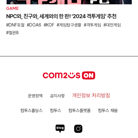
GAME
NPC와, 친구와, 세계와의 한 판! ‘2024 격투게임’ 추천
DNF듀얼
DOA6
KOF
게임탐구생활
격투게임
대전게임
철권8
개인정보 처리방침
운영정책
공지사항
컴투스홀딩스
컴투스
컴투스플랫폼
컴투스 채용