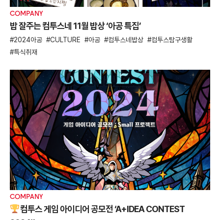
COMPANY
밥 잘주는 컴투스네 11월 밥상 ‘아공 특집’
2024아공
CULTURE
아공
컴투스네밥상
컴투스탐구생활
특식취재
COMPANY
컴투스 게임 아이디어 공모전 ‘A+IDEA CONTEST