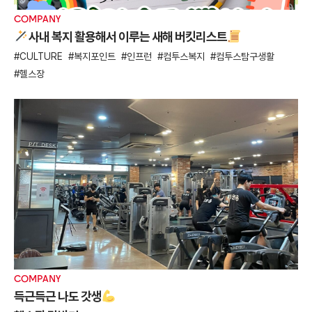
COMPANY
사내 복지 활용해서 이루는 새해 버킷리스트
CULTURE
복지포인트
인프런
컴투스복지
컴투스탐구생활
헬스장
COMPANY
득근득근 나도 갓생