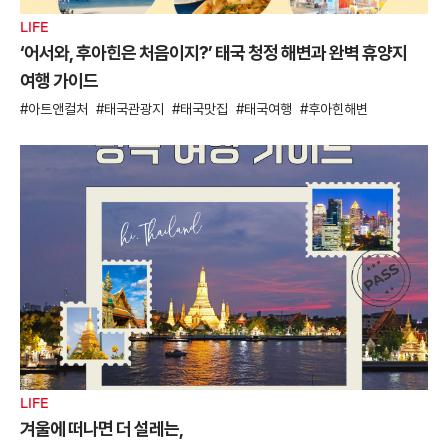
LIFE
‘어서와, 후아힌은 처음이지?’ 태국 청정 해변과 완벽 휴양지
여행 가이드
아트앤컬처
태국관광지
태국맛집
태국여행
후아힌해변
LIFE
겨울에 떠나면 더 설레는,