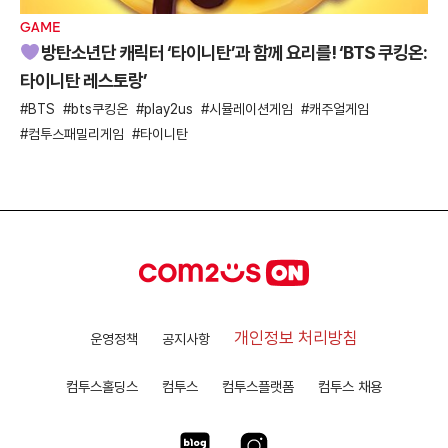
GAME
방탄소년단 캐릭터 ‘타이니탄’과 함께 요리를! ‘BTS 쿠킹온:
타이니탄 레스토랑’
BTS
bts쿠킹온
play2us
시뮬레이션게임
캐주얼게임
컴투스패밀리게임
타이니탄
개인정보 처리방침
운영정책
공지사항
컴투스홀딩스
컴투스
컴투스플랫폼
컴투스 채용