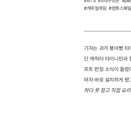
#BTS
#bts쿠킹온
#pla
#캐주얼게임
#컴투스패
기자는 과거 붕어빵 타이
단 캐릭터 타이니탄과 
프트 런칭 소식이 들렸다
마자 바로 설치하게 됐
하다 못 참고 직접 요리