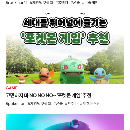
rockman11
게임탐구생활
록맨11
콘솔
콘솔게임
GAME
고민하지 마 NO NO NO~ ‘포켓몬 게임’ 추천
pokemon
게임탐구생활
콘솔
포켓몬
포켓몬스터