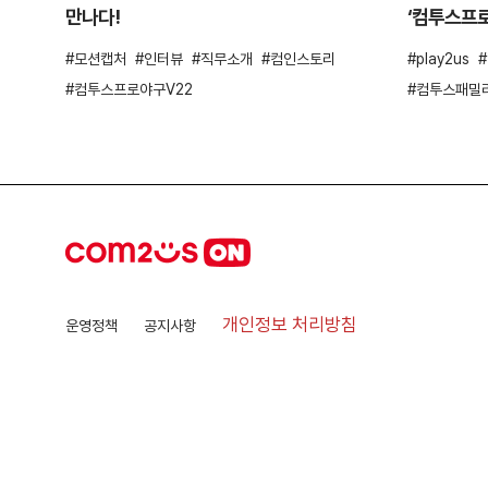
만나다!
‘컴투스프로
모션캡처
인터뷰
직무소개
컴인스토리
play2us
컴투스프로야구V22
컴투스패밀
개인정보 처리방침
운영정책
공지사항