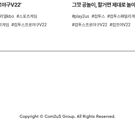
야구V22’
그깟 공놀이, 할거면 제대로 놀
리얼kbo
스포츠게임
play2us
컴투스
컴투스패밀리게
리게임
컴투스프로야구V22
컴투스프로야구V22
컴프야V22
Copyright © Com2uS Group. All Rights Reserved.