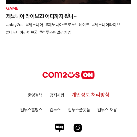
GAME
제노니아 라이브Z! 어디까지 봤니~
play2us
제노니아
제노니아:크로노브레이크
제노니아라이브
제노니아라이브Z
컴투스패밀리게임
개인정보 처리방침
운영정책
공지사항
컴투스홀딩스
컴투스
컴투스플랫폼
컴투스 채용