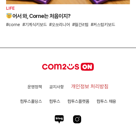
LIFE
어서 와, Corne는 처음이지?
corne
기계식키보드
오쏘리니어
월간it템
커스텀키보드
개인정보 처리방침
운영정책
공지사항
컴투스홀딩스
컴투스
컴투스플랫폼
컴투스 채용