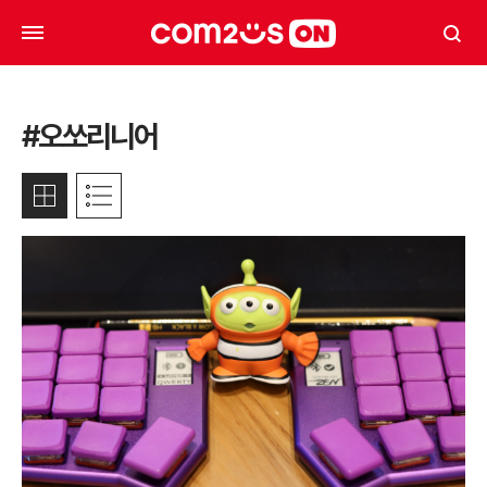
#오쏘리니어