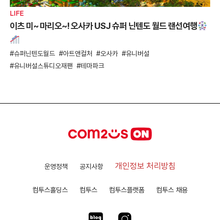
LIFE
이츠 미~ 마리오~! 오사카 USJ 슈퍼 닌텐도 월드 랜선여행
슈퍼닌텐도월드
아트앤컬처
오사카
유니버설
유니버설스튜디오재팬
테마파크
개인정보 처리방침
운영정책
공지사항
컴투스홀딩스
컴투스
컴투스플랫폼
컴투스 채용