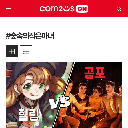
#숲속의작은마녀