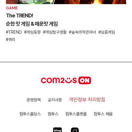
GAME
The TREND!
순한 맛 게임 & 매운맛 게임
TREND
게임동향
게임탐구생활
숲속의작은마녀
요즘게임
쿼리
개인정보 처리방침
운영정책
공지사항
컴투스홀딩스
컴투스
컴투스플랫폼
컴투스 채용