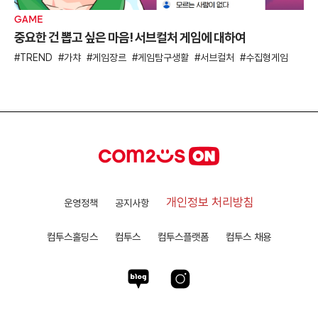
GAME
중요한 건 뽑고 싶은 마음! 서브컬처 게임에 대하여
TREND
가챠
게임장르
게임탐구생활
서브컬처
수집형게임
개인정보 처리방침
운영정책
공지사항
컴투스홀딩스
컴투스
컴투스플랫폼
컴투스 채용