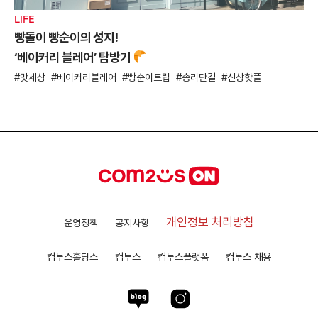
LIFE
빵돌이 빵순이의 성지!
‘베이커리 블레어’ 탐방기
맛세상
베이커리블레어
빵순이트립
송리단길
신상핫플
개인정보 처리방침
운영정책
공지사항
컴투스홀딩스
컴투스
컴투스플랫폼
컴투스 채용