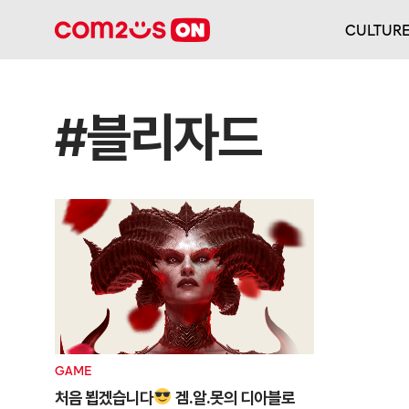
CULTUR
#블리자드
GAME
처음 뵙겠습니다
겜.알.못의 디아블로