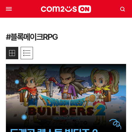
#블록메이크RPG