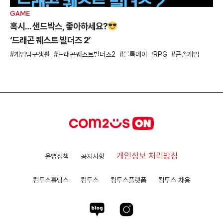
GAME
혹시… 샌드박스, 좋아하세요?
‘드래곤 퀘스트 빌더즈 2’
게임탐구생활
드래곤퀘스트빌더즈2
블록메이크RPG
콘솔게임
개인정보 처리방침
운영정책
공지사항
컴투스홀딩스
컴투스
컴투스플랫폼
컴투스 채용