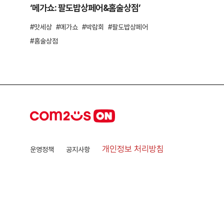
‘메가쇼: 팔도밥상페어&홈술상점’
맛세상
메가쇼
박람회
팔도밥상페어
홈술상점
개인정보 처리방침
운영정책
공지사항