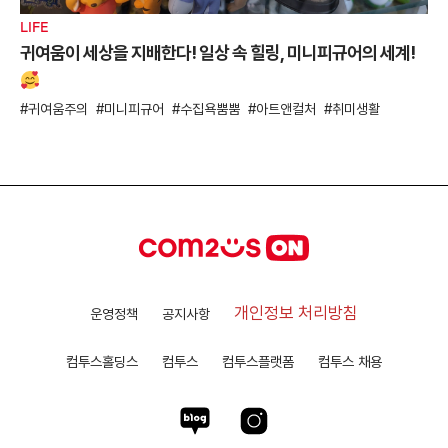
LIFE
귀여움이 세상을 지배한다! 일상 속 힐링, 미니피규어의 세계!
귀여움주의
미니피규어
수집욕뿜뿜
아트앤컬처
취미생활
개인정보 처리방침
운영정책
공지사항
컴투스홀딩스
컴투스
컴투스플랫폼
컴투스 채용