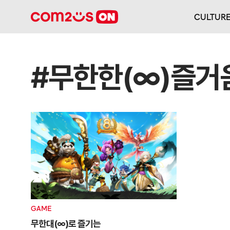
CULTUR
#무한한(∞)즐거
GAME
무한대(∞)로 즐기는