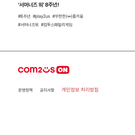
‘서머너즈 워’ 8주년!
8주년
play2us
무한한(∞)즐거움
서머너즈워
컴투스패밀리게임
개인정보 처리방침
운영정책
공지사항