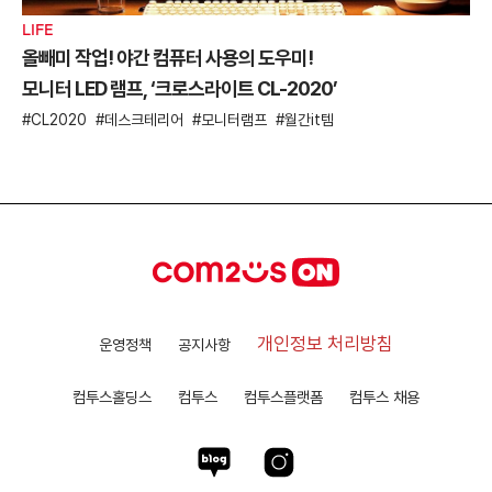
LIFE
올빼미 작업! 야간 컴퓨터 사용의 도우미!
모니터 LED 램프, ‘크로스라이트 CL-2020’
CL2020
데스크테리어
모니터램프
월간it템
개인정보 처리방침
운영정책
공지사항
컴투스홀딩스
컴투스
컴투스플랫폼
컴투스 채용