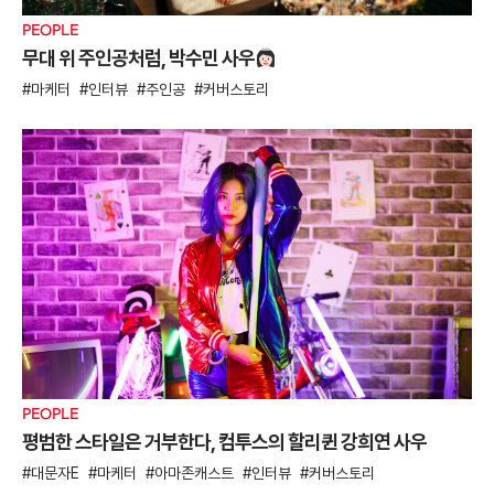
PEOPLE
무대 위 주인공처럼, 박수민 사우
마케터
인터뷰
주인공
커버스토리
PEOPLE
평범한 스타일은 거부한다, 컴투스의 할리퀸 강희연 사우
대문자E
마케터
아마존캐스트
인터뷰
커버스토리