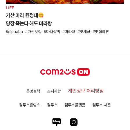
LIFE
가산 마라 원정대
당장 죽는다 해도 마라탕
elphaba
가산맛집
마라샹궈
마라탕
맛세상
맛집리뷰
개인정보 처리방침
운영정책
공지사항
컴투스홀딩스
컴투스
컴투스플랫폼
컴투스 채용