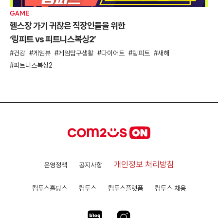
GAME
헬스장 가기 귀찮은 직장인들을 위한
‘링피트 vs 피트니스복싱2’
건강
게임뷰
게임탐구생활
다이어트
링피트
새해
피트니스복싱2
개인정보 처리방침
운영정책
공지사항
컴투스홀딩스
컴투스
컴투스플랫폼
컴투스 채용