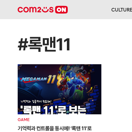
CULTUR
#록맨11
GAME
기억력과 컨트롤을 동시에! ‘록맨 11’로