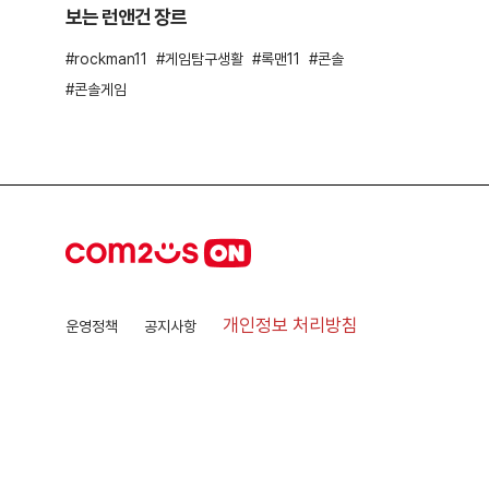
보는 런앤건 장르
rockman11
게임탐구생활
록맨11
콘솔
콘솔게임
개인정보 처리방침
운영정책
공지사항